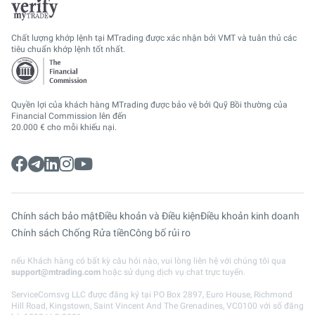
Chất lượng khớp lệnh tại MTrading được xác nhận bởi VMT và tuân thủ các
tiêu chuẩn khớp lệnh tốt nhất.
Quyền lợi của khách hàng MTrading được bảo vệ bởi Quỹ Bồi thường của
Financial Commission lên đến
20.000 € cho mỗi khiếu nại.
Chính sách bảo mật
Điều khoản và Điều kiện
Điều khoản kinh doanh
Chính sách Chống Rửa tiền
Công bố rủi ro
nếu Khách hàng có bất kỳ câu hỏi nào, vui lòng liên hệ với chúng tôi qua
support@mtrading.com
hoặc sử dụng dịch vụ chat trực tuyến.
ServiceComsvg LLC được đăng ký tại PO Box 2897, Euro House, Richmond
Hill Road, Kingstown, Saint Vincent And The Grenadines, VC0100 với số đăng