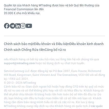
Quyền lợi của khách hàng MTrading được bảo vệ bởi Quỹ Bồi thường của
Financial Commission lên đến
20.000 € cho mỗi khiếu nại.
Chính sách bảo mật
Điều khoản và Điều kiện
Điều khoản kinh doanh
Chính sách Chống Rửa tiền
Công bố rủi ro
nếu Khách hàng có bất kỳ câu hỏi nào, vui lòng liên hệ với chúng tôi qua
support@mtrading.com
hoặc sử dụng dịch vụ chat trực tuyến.
ServiceComsvg LLC được đăng ký tại PO Box 2897, Euro House, Richmond
Hill Road, Kingstown, Saint Vincent And The Grenadines, VC0100 với số đăng
ký: 1593 LLC 2021.
© 2013 - 2026 MTrading
Cảnh báo rủi ro: Giao dịch ngoại hối hoặc hợp đồng CFD trên ký quỹ có mức
độ rủi ro cao và có thể không phù hợp với tất cả Nhà đầu tư. Khách hàng có
thể sẽ phải chịu khoản lỗ bằng hoặc lớn hơn toàn bộ số tiền đã đầu tư. Do
đó, bạn không nên đầu tư hoặc mạo hiểm tất cả số tiền mà bạn có. Khách
hàng cần đảm bảo rằng mình hiểu rõ tất cả các rủi ro. Xin lưu ý rằng
MTrading không cung cấp dịch vụ cho Khách hàng có quốc tịch ở
các quốc