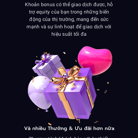
Khoản bonus có thể giao dịch được, hỗ
trợ equity của bạn trong những biến
động của thị trường, mang đến sức
mạnh và sự linh hoạt để giao dịch với
hiệu suất tối đa
Và nhiều Thưởng & Ưu đãi hơn nữa