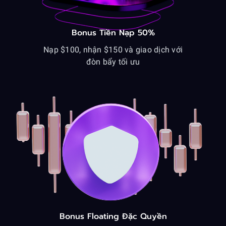
Bonus Tiền Nạp 50%
Nạp $100, nhận $150 và giao dịch với
đòn bẩy tối ưu
Bonus Floating Đặc Quyền